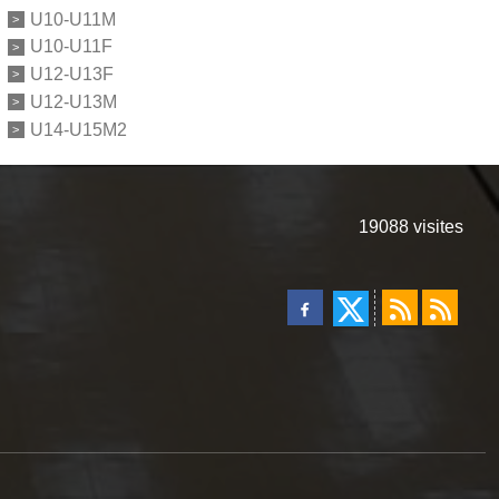
U10-U11M
U10-U11F
U12-U13F
U12-U13M
U14-U15M2
19088
visites