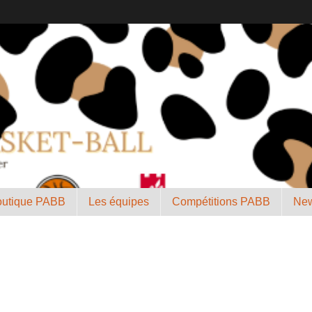
outique PABB
Les équipes
Compétitions PABB
New